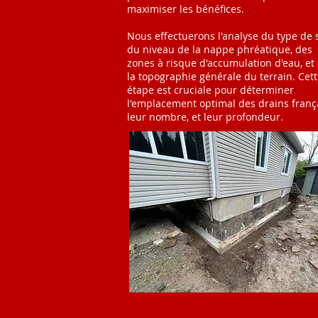
maximiser les bénéfices.
Nous effectuerons l'analyse du type de s
du niveau de la nappe phréatique, des
zones à risque d'accumulation d'eau, et
la topographie générale du terrain. Cet
étape est cruciale pour déterminer
l'emplacement optimal des drains frança
leur nombre, et leur profondeur.