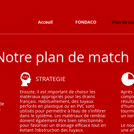
Acceuil
FONDACO
Plan de m
Notre plan de match
STRATEGIE
Ensuite, il est important de choisir les
Après 
matériaux appropriés pour les drains
comple
français. Habituellement, des tuyaux
résult
 de
perforés en plastique ou en PVC sont
d'humi
e
utilisés pour permettre à l'eau de s'infiltrer
tourme
dans le système. Les matériaux de remblai
un loi
doivent également être bien sélectionnés
pour favoriser un drainage efficace tout en
Le nou
évitant l'obstruction des tuyaux.
une ef