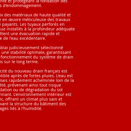
nte et protégeant la fondation des
es d'endommagement.
ix des matériaux de haute qualité et
e en œuvre méticuleuse des travaux
é payants. Les tuyaux perforés en
que installés à la profondeur adéquate
tent une évacuation rapide et
ce de l'eau excédentaire.
blai judicieusement sélectionné
 une stabilité optimale, garantissant
 fonctionnement du système de drain
is sur le long terme.
cacité du nouveau drain français est
tible après de fortes pluies. L'eau est
ais rapidement acheminée loin de la
été, prévenant ainsi tout risque
dation ou de dégradation du sol
nnant. L'environnement intérieur est
ec, offrant un climat plus sain et
vant la structure du bâtiment des
es liés à l'humidité.