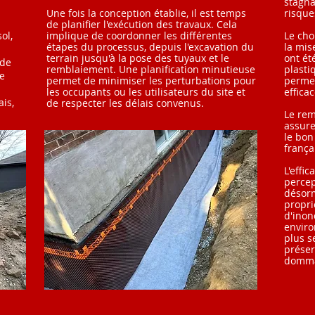
stagna
Une fois la conception établie, il est temps
risqu
de planifier l'exécution des travaux. Cela
ol,
implique de coordonner les différentes
Le cho
étapes du processus, depuis l'excavation du
la mis
terrain jusqu'à la pose des tuyaux et le
ont ét
 de
remblaiement. Une planification minutieuse
plasti
te
permet de minimiser les perturbations pour
permet
les occupants ou les utilisateurs du site et
effica
is,
de respecter les délais convenus.
Le rem
assure
le bon
frança
L'effi
percep
désorm
propri
d'inon
enviro
plus s
préser
dommag